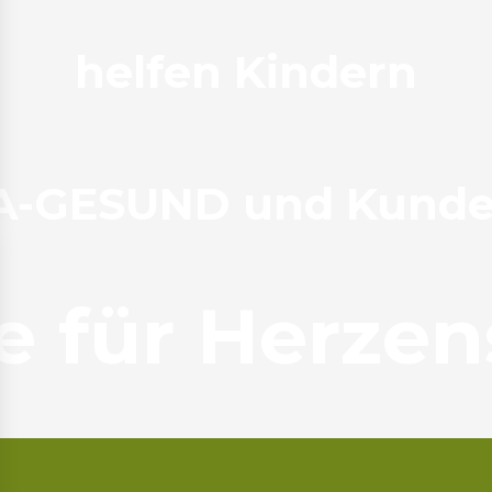
helfen Kindern
A-GESUND und Kund
 für Herze