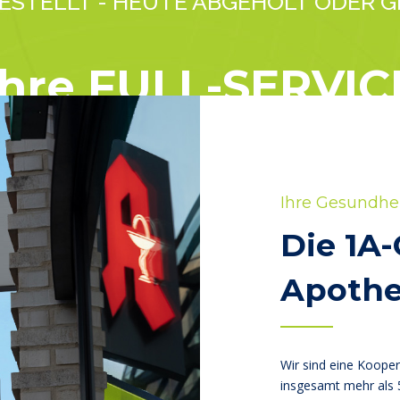
ESTELLT - HEUTE ABGEHOLT ODER G
Ihre FULL-SERVIC
Apotheken
Ihre Gesundhei
Die 1A
Apoth
Wir sind eine Koope
insgesamt mehr als 5