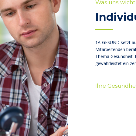
Was uns wichti
Individ
1A-GESUND setzt auf
Mitarbeitenden bera
Thema Gesundheit. 
gewährleistet ein zen
BERATUNG GIBT‘S BEI 1A-GESUND!
Ihre Gesundheit
So bleiben die