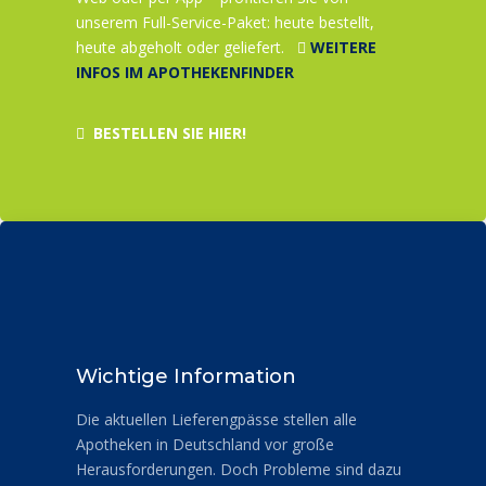
unserem Full-Service-Paket: heute bestellt,
heute abgeholt oder geliefert.
WEITERE
INFOS IM APOTHEKENFINDER
BESTELLEN SIE HIER!
1
Spende
Wichtige Information
Die aktuellen Lieferengpässe stellen alle
WEITERLESEN
Apotheken in Deutschland vor große
Herausforderungen. Doch Probleme sind dazu