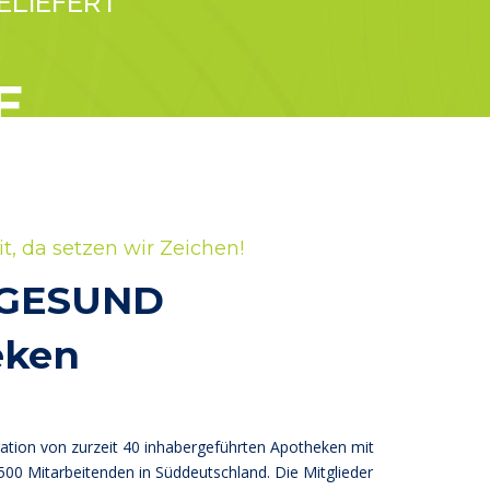
ELIEFERT
E
t, da setzen wir Zeichen!
-GESUND
eken
ration von zurzeit 40 inhabergeführten Apotheken mit
00 Mitarbeitenden in Süddeutschland. Die Mitglieder