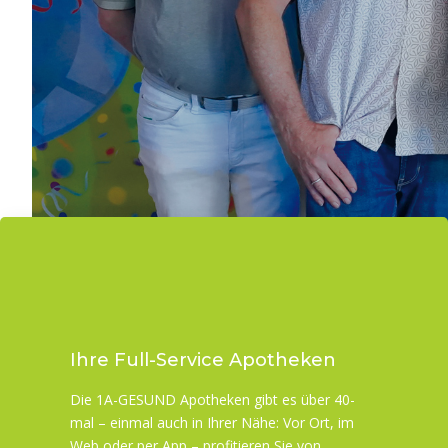
Ihre Full-Service Apotheken
Die 1A-GESUND Apotheken gibt es über 40-
SPEND
mal – einmal auch in Ihrer Nähe: Vor Ort, im
Web oder per App – profitieren Sie von